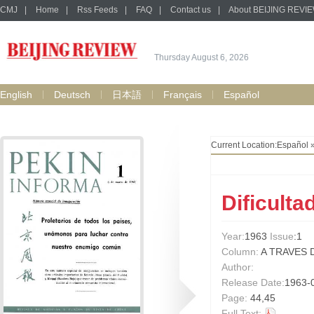
CMJ
|
Home
|
Rss Feeds
|
FAQ
|
Contact us
|
About BEIJING REVI
Thursday August 6, 2026
English
Deutsch
日本語
Français
Español
Current Location:
Español
Dificultad
Year:
1963
Issue
:1
Column:
A TRAVES 
Author:
Release Date:
1963-
Page:
44,45
Full Text: