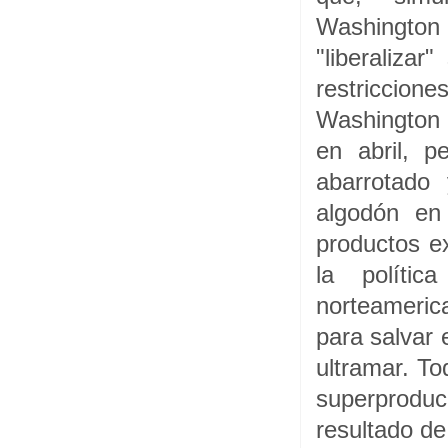
Washingto
"liberalizar
restriccion
Washington q
en abril, 
abarrotado
algodón en 
productos e
la políti
norteameric
para salvar 
ultramar. To
superproduc
resultado de