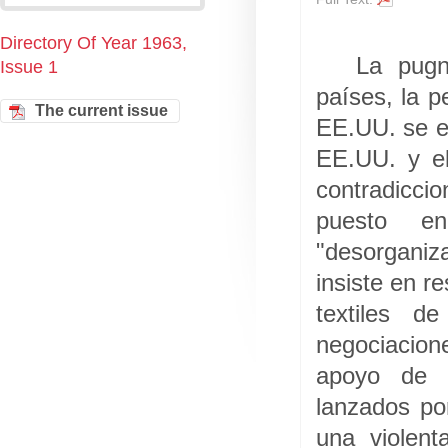
Directory Of Year 1963,
La pugn
Issue 1
países, la p
The current issue
EE.UU. se e
EE.UU. y el
contradicci
puesto e
"desorganiz
insiste en re
textiles d
negociacion
apoyo de lo
lanzados po
una violent