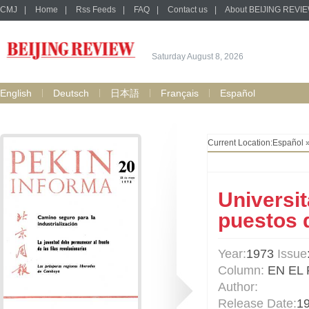
CMJ
|
Home
|
Rss Feeds
|
FAQ
|
Contact us
|
About BEIJING REVI
Saturday August 8, 2026
English
Deutsch
日本語
Français
Español
Current Location:
Español
Universi
puestos 
Year:
1973
Issue
Column:
EN EL 
Author:
Release Date:
1