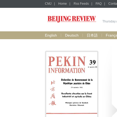
CMJ
|
Home
|
Rss Feeds
|
FAQ
|
Conta
Thursday 
English
Deutsch
日本語
França