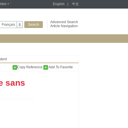
tml + '
English
|
中文
Advanced Search
Français
Article Navigation
ident
Copy Reference
Add To Favorite
re sans