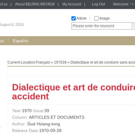
ct us
|
About BEIJING REVIEW
|
My Account
|
Log Out
Welcome: ' + h
Article
|
Image
August 6, 2026
is
Español
Current Location:
Français
»
197039
» Dialectique et art de conduire sans acc
Dialectique et art de condui
accident
Year:
1970
Issue
:39
Column:
ARTICLES ET DOCUMENTS
Author:
Siué Hsiang-tong
Release Date:
1970-09-28