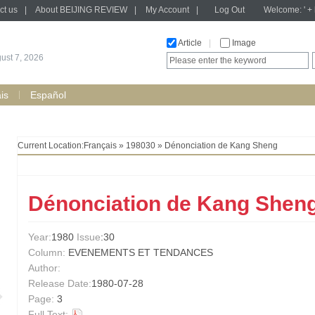
ct us
|
About BEIJING REVIEW
|
My Account
|
Log Out
Welcome: ' + h
Article
|
Image
gust 7, 2026
is
Español
Current Location:
Français
»
198030
» Dénonciation de Kang Sheng
Dénonciation de Kang Shen
Year:
1980
Issue
:30
Column:
EVENEMENTS ET TENDANCES
Author:
Release Date:
1980-07-28
Page:
3
Full Text: