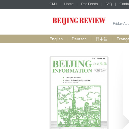
CMJ
|
Home
|
Rss Feeds
|
FAQ
|
Conta
Friday Au
English
Deutsch
日本語
França