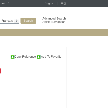
tml + '
English
|
中文
Advanced Search
Français
Article Navigation
Copy Reference
Add To Favorite
g