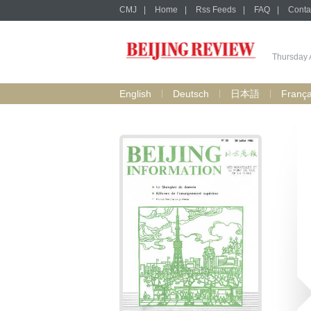
CMJ
|
Home
|
Rss Feeds
|
FAQ
|
Conta
Thursday 
English
Deutsch
日本語
França