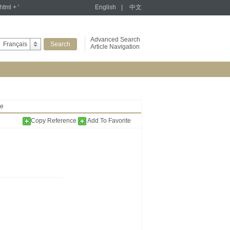
tml + '
English
|
中文
Advanced Search
Français
Article Navigation
ue
Copy Reference
Add To Favorite