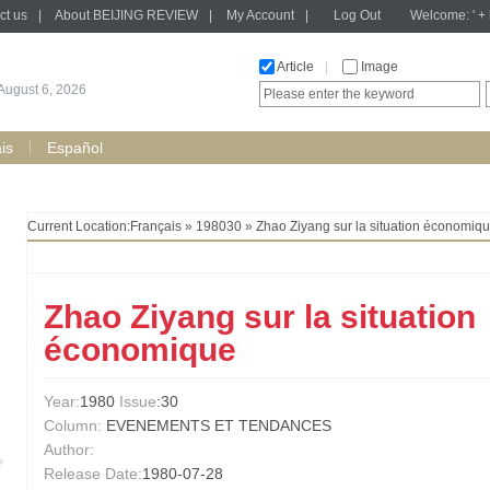
ct us
|
About BEIJING REVIEW
|
My Account
|
Log Out
Welcome: ' + h
Article
|
Image
August 6, 2026
is
Español
Current Location:
Français
»
198030
» Zhao Ziyang sur la situation économiq
Zhao Ziyang sur la situation
économique
Year:
1980
Issue
:30
Column:
EVENEMENTS ET TENDANCES
Author:
Release Date:
1980-07-28