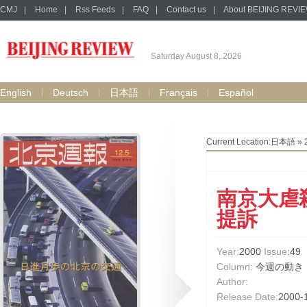
CMJ
|
Home
|
Rss Feeds
|
FAQ
|
Contact us
|
About BEIJING REVI
Saturday August 8, 2026
English
Deutsch
日本語
Français
Español
Current Location:
日本語
»
南京大虐
提訴
Year:
2000
Issue
:49
Column:
今週の動き
Author:
Release Date:
2000-